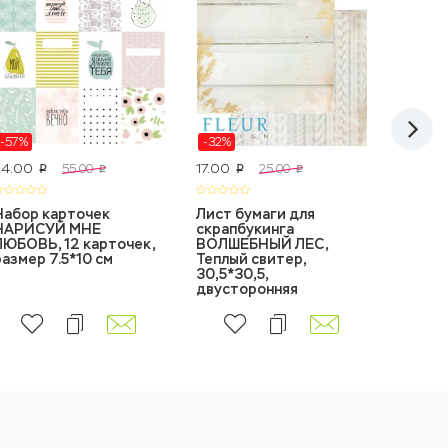
-57%
-32%
Акция
24.00
17.00
25.00
55.00
25.00
p
p
p
p
Набор карточек
Лист бумаги для
Бумага
НАРИСУЙ МНЕ
скрапбукинга
скрап
ЛЮБОВЬ, 12 карточек,
ВОЛШЕБНЫЙ ЛЕС,
УЗОРЫ,
размер 7.5*10 см
Теплый свитер,
см, дв
30,5*30,5,
двусторонняя