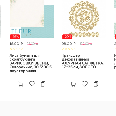
-36%
-20%
16.00
98.00
25.00
122.00
p
p
p
p
Лист бумаги для
Трансфер
скрапбукинга
декоративный
ЗАРИСОВКИ ВЕСНЫ,
АЖУРНАЯ САЛФЕТКА,
Скворечник, 30,5*30,5,
17*25 см, ЗОЛОТО
двусторонняя