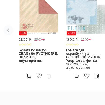
-8%
-48%
23.00
13.00
25.00
25.00
p
p
p
p
Бумага по листу
Бумага для
СВАДЬБА РУСТИК №6,
скрапбукинга
30,5x30,5,
БЛОШИНЫЙ РЫНОК,
двусторонняя
Узорная салфетка,
30,5*30,5 см,
двусторонняя