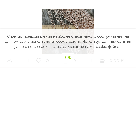
С целью предоставления наиболее оперативного обслуживания на
данном сайте используются cookie-файлы. Используя данный сайт, вы
даете свое согласие на использование нами cookie-файлов.
Ok
|
0
шт.
0
шт.
|
0.00
p
от 20.00
p
Бренд:
Цепь ВИТАЯ, железо 6,5*4,5*0,8 мм, РОЗОВОЕ
ЗОЛОТО