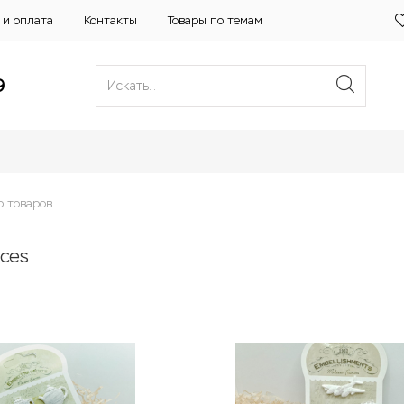
 и оплата
Контакты
Товары по темам
9
р товаров
nces