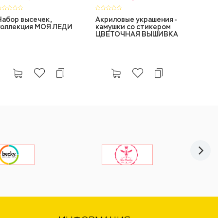
Набор высечек,
Акриловые украшения -
Бумага
коллекция МОЯ ЛЕДИ
камушки со стикером
скрапб
ЦВЕТОЧНАЯ ВЫШИВКА
ВЕЛЕН
Зарисо
двуст