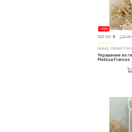
-49%
120.00
235.00
p
Бренд: Melissa Fran
Украшение из ги
Melissa Frances