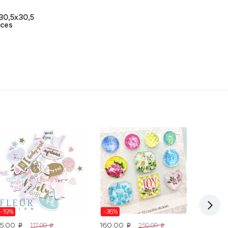
30,5x30,5
nces
-19%
-36%
Акция
95.00
160.00
25.00
117.00
250.00
p
p
p
p