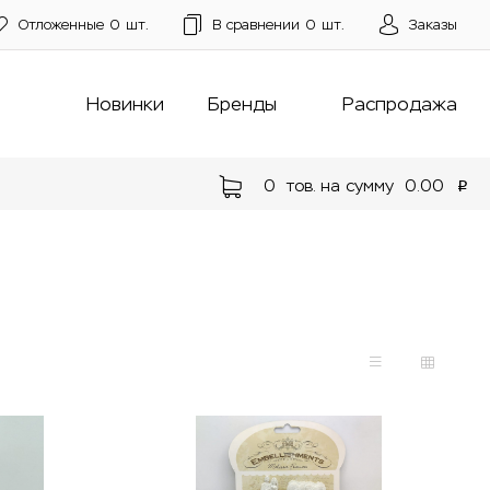
Отложенные
0
шт.
В сравнении
0
шт.
Заказы
Новинки
Бренды
Распродажа
0
тов. на сумму
0.00
p