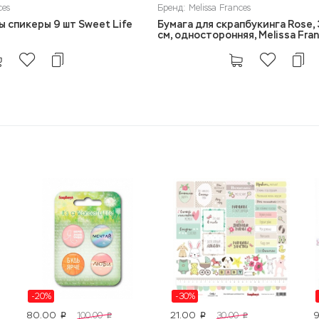
ces
Бренд: Melissa Frances
 спикеры 9 шт Sweet Life
Бумага для скрапбукинга Rose, 
см, односторонняя, Melissa Fra
-20%
-30%
80.00
21.00
100.00
30.00
p
p
p
p