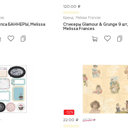
120.00
p
ces
Бренд: Melissa Frances
ипса БАННЕРЫ, Melissa
Стикеры Glamour & Grunge 9 шт
Melissa Frances
-52%
22.00
45.00
p
p
p