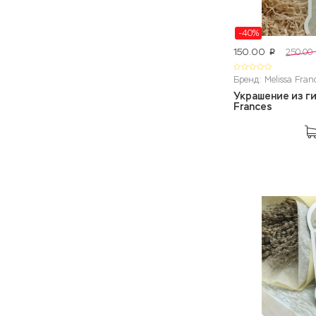
-40%
150.00
250.00
p
Бренд: Melissa Fran
Украшение из ги
Frances