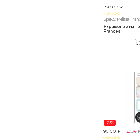
230.00
p
Бренд: Melissa Fran
Украшение из г
Frances
-25%
90.00
120.00
p