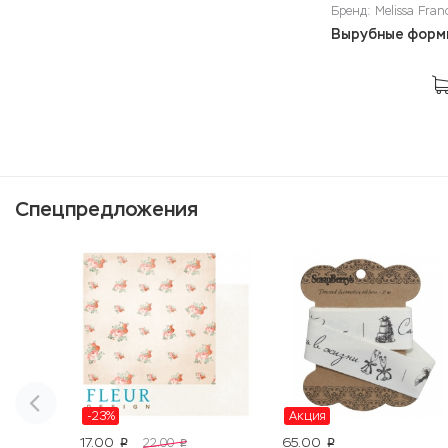
Бренд: Melissa Fran
Вырубные формы
Спецпредложения
-23%
Акция
17.00
65.00
22.00
p
p
p