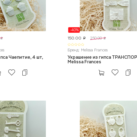
-40%
150.00
250.00
p
p
p
ces
Бренд: Melissa Frances
пса Чаепитие, 4 шт,
Украшение из гипса ТРАНСПОРТ
Melissa Frances