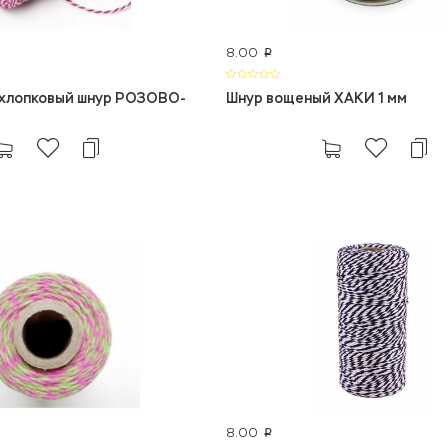
8.00
p
хлопковый шнур РОЗОВО-
Шнур вощеный ХАКИ 1 мм
8.00
p