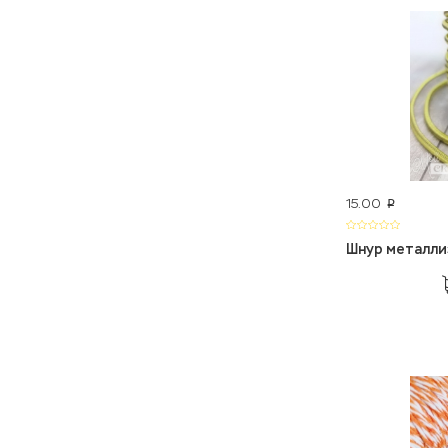
15.00
p
Шнур металл