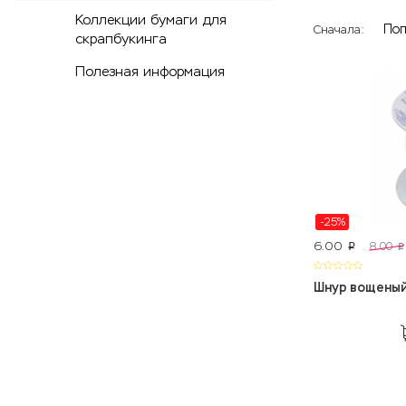
Коллекции бумаги для
По
Сначала:
скрапбукинга
Полезная информация
-25%
6.00
8.00
p
p
Шнур вощены