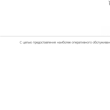
С целью предоставления наиболее оперативного обслуживани
8.00
p
Двухцветный 
БЕЛЫЙ, 1,5 мм