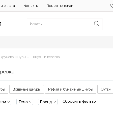
 и оплата
Контакты
Товары по темам
9
 кружево, шнуры
Шнуры и веревка
ревка
уры
Вощеные шнуры
Рафия и бумажные шнуры
Сутаж
Сбросить фильтр
или
Тема
Бренд