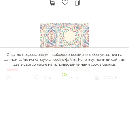
С целью предоставления наиболее оперативного обслуживания на
данном сайте используются cookie-файлы. Используя данный сайт, вы
даете свое согласие на использование нами cookie-файлов.
-27%
Ok
|
0
шт.
0
шт.
|
0.00
p
99.00
135.00
p
p
Ткань для пэчворка и скрапбукинга ANDOVER FABRICS,
50*55 см, 100% хлопок, 7325B