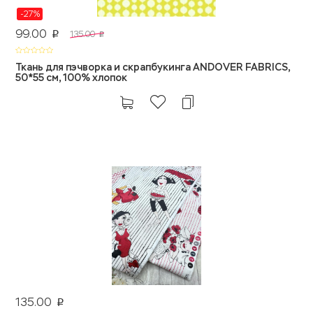
-27%
99.00
135.00
p
p
Ткань для пэчворка и скрапбукинга ANDOVER FABRICS,
50*55 см, 100% хлопок
135.00
p